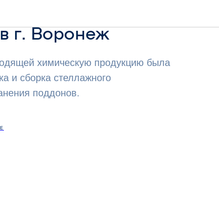
сь сборка
в г. Воронеж
водящей химическую продукцию была
ка и сборка стеллажного
анения поддонов.
Е